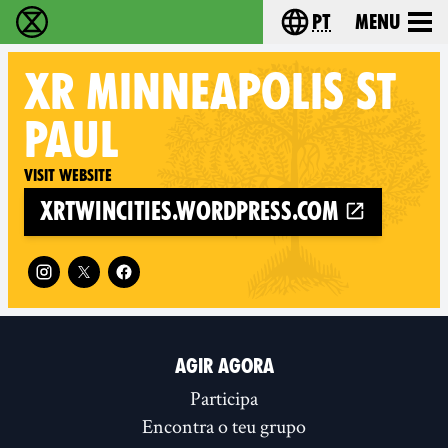
pt
Menu
Extinction Rebellion - Home
Choose your langu
XR
MINNEAPOLIS ST
PAUL
Visit website
xrtwincities.wordpress.com
Follow XR Minneapolis St Paul on
AGIR AGORA
Participa
Encontra o teu grupo