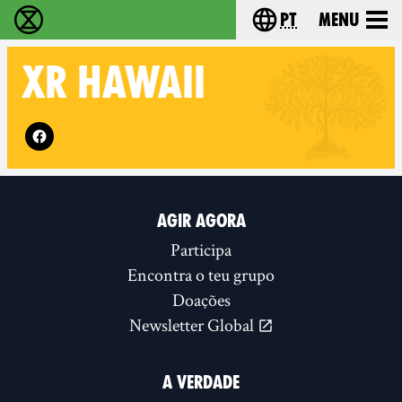
pt
Menu
Extinction Rebellion - Home
Choose your langu
XR
HAWAII
Follow XR Hawaii on
AGIR AGORA
Participa
Encontra o teu grupo
Doações
Newsletter Global
A VERDADE