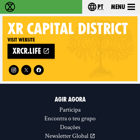
pt
Menu
Extinction Rebellion - Home
Choose your langu
XR
CAPITAL DISTRICT
Visit website
xrcr.life
Follow XR Capital District on
AGIR AGORA
Participa
Encontra o teu grupo
Doações
Newsletter Global