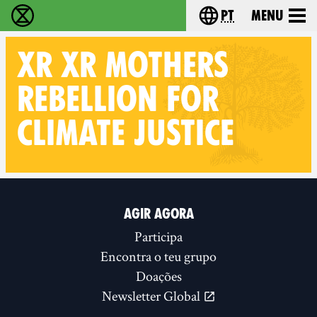
pt
Menu
Extinction Rebellion - Home
Choose your langu
XR
XR MOTHERS
REBELLION FOR
CLIMATE JUSTICE
Follow XR XR Mothers Rebellion for Climate Justice on
AGIR AGORA
Participa
Encontra o teu grupo
Doações
Newsletter Global