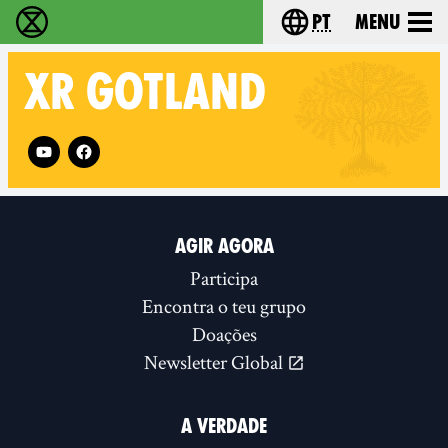
pt
Menu
Extinction Rebellion - Home
Choose your langu
XR
GOTLAND
Follow XR Gotland on
AGIR AGORA
Participa
Encontra o teu grupo
Doações
Newsletter Global
A VERDADE