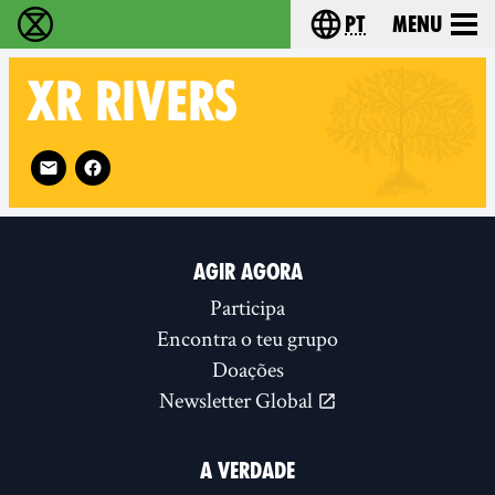
pt
Menu
Extinction Rebellion - Home
Choose your langu
XR
RIVERS
Follow XR Rivers on
AGIR AGORA
Participa
Encontra o teu grupo
Doações
Newsletter Global
A VERDADE