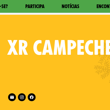
-SE?
PARTICIPA
NOTÍCIAS
ENCON
XR
CAMPECH
Follow XR Campeche on