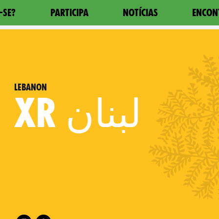
-SE?
PARTICIPA
NOTÍCIAS
ENCON
Lebanon
XR
لبنان
Follow XR Lebanon on