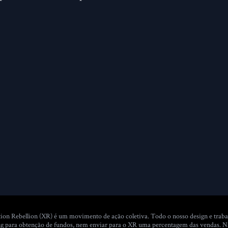
ion Rebellion (XR) é um movimento de ação coletiva. Todo o nosso design e traba
dising para obtenção de fundos, nem enviar para o XR uma percentagem das vendas.