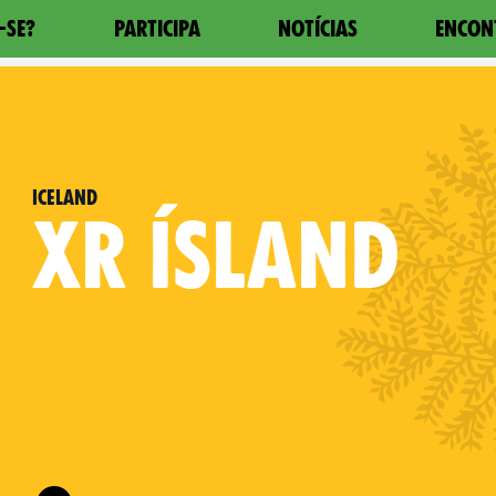
-SE?
PARTICIPA
NOTÍCIAS
ENCON
Iceland
XR
ÍSLAND
Follow XR Iceland on