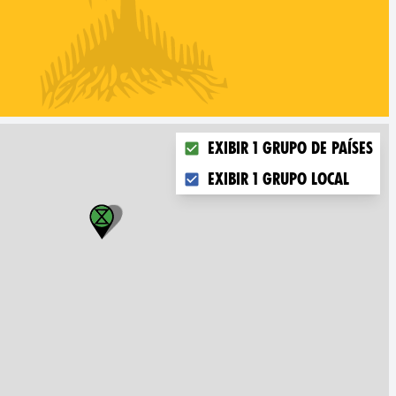
Choose what you want to disp
Exibir 1 grupo de países
Exibir 1 grupo local