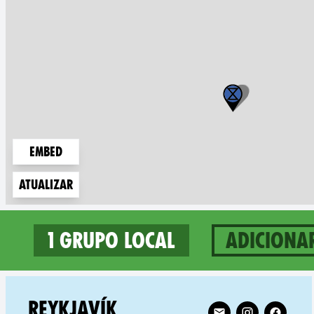
Embed
Atualizar
1 grupo local
Adiciona
1 groups in Iceland
Follow XR Reykjavík
REYKJAVÍK