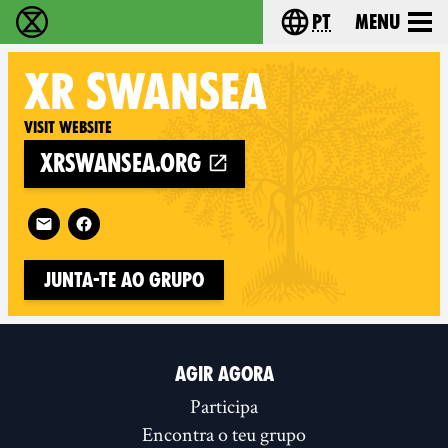
pt
Menu
Extinction Rebellion - Home
Choose your langu
XR
SWANSEA
Visit website
xrswansea.org
Follow XR Swansea on
Junta-te ao Grupo
AGIR AGORA
Participa
Encontra o teu grupo