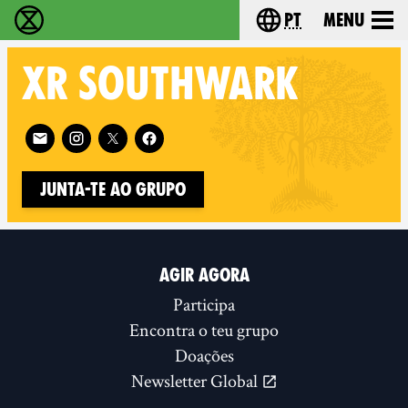
pt
Menu
Extinction Rebellion - Home
Choose your langu
XR
SOUTHWARK
Follow XR Southwark on
Junta-te ao Grupo
AGIR AGORA
Participa
Encontra o teu grupo
Doações
Newsletter Global