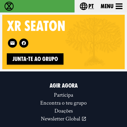
pt
Menu
Extinction Rebellion - Home
Choose your langu
XR
SEATON
Follow XR Seaton on
Junta-te ao Grupo
AGIR AGORA
Participa
Encontra o teu grupo
Doações
Newsletter Global