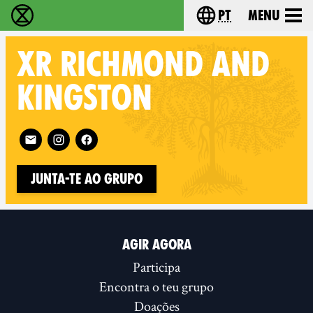
pt
Menu
Extinction Rebellion - Home
Choose your langu
XR
RICHMOND AND
KINGSTON
Follow XR Richmond and Kingston on
Junta-te ao Grupo
AGIR AGORA
Participa
Encontra o teu grupo
Doações