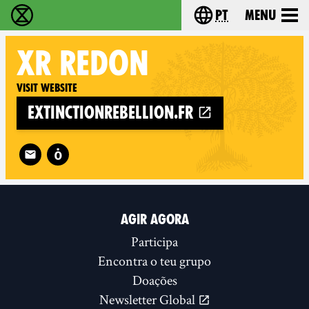
pt
Menu
Extinction Rebellion - Home
Choose your langu
XR
REDON
Visit website
extinctionrebellion.fr
Follow XR Redon on
AGIR AGORA
Participa
Encontra o teu grupo
Doações
Newsletter Global