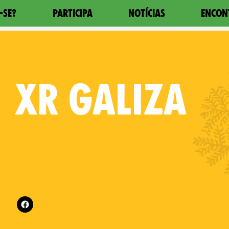
-SE?
PARTICIPA
NOTÍCIAS
ENCON
XR
GALIZA
Follow XR Galiza on