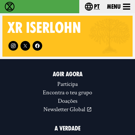
pt
Menu
Extinction Rebellion - Home
Choose your langu
XR
ISERLOHN
Follow XR Iserlohn on
AGIR AGORA
Participa
Encontra o teu grupo
Doações
Newsletter Global
A VERDADE