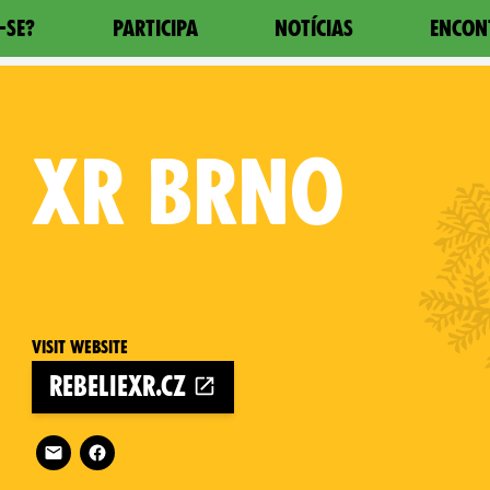
-SE?
PARTICIPA
NOTÍCIAS
ENCON
XR
BRNO
Visit website
rebeliexr.cz
 Republic on
Follow XR Brno on