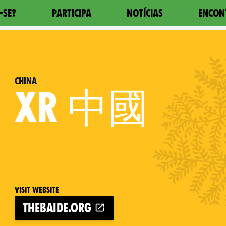
-SE?
PARTICIPA
NOTÍCIAS
ENCON
China
XR
中國
Visit website
thebaide.org