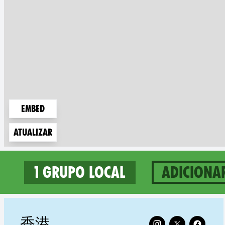
Embed
Atualizar
1 grupo local
Adiciona
1 groups in China
Follow XR Hong Kon
香港