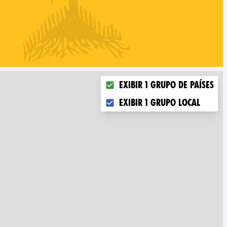
Choose what you want to disp
Exibir 1 grupo de países
Exibir 1 grupo local