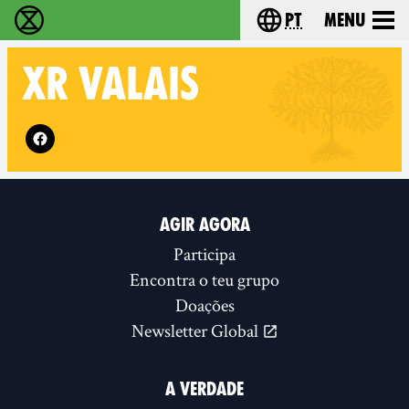
pt
Menu
Extinction Rebellion - Home
Choose your langu
XR
VALAIS
Follow XR Valais on
AGIR AGORA
Participa
Encontra o teu grupo
Doações
Newsletter Global
A VERDADE