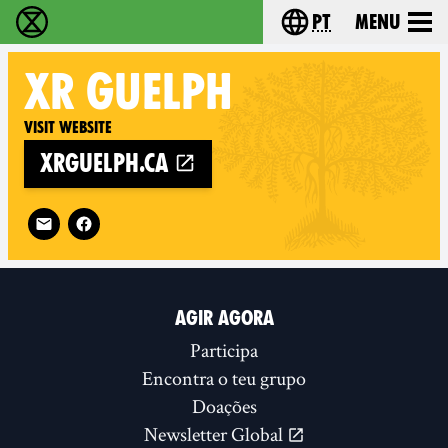
pt
Menu
Extinction Rebellion - Home
Choose your langu
XR
GUELPH
Visit website
xrguelph.ca
Follow XR Guelph on
AGIR AGORA
Participa
Encontra o teu grupo
Doações
Newsletter Global