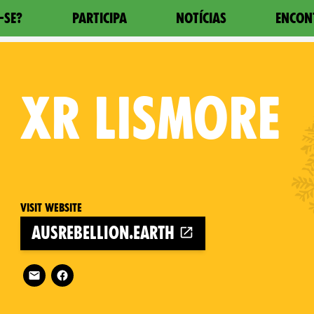
-SE?
PARTICIPA
NOTÍCIAS
ENCON
XR
LISMORE
Visit website
ausrebellion.earth
Follow XR Lismore on