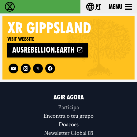
pt
Menu
Extinction Rebellion - Home
Choose your langu
XR
GIPPSLAND
Visit website
ausrebellion.earth
Follow XR Gippsland on
AGIR AGORA
Participa
Encontra o teu grupo
Doações
Newsletter Global