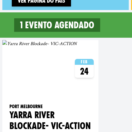
Ver página do país
1 evento agendado
1 upcoming events in Geelo
Feb
24
Port Melbourne
YARRA RIVER
BLOCKADE- VIC-ACTION