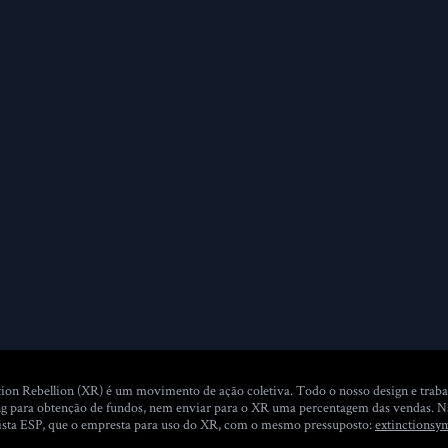
ion Rebellion (XR) é um movimento de ação coletiva. Todo o nosso design e traba
dising para obtenção de fundos, nem enviar para o XR uma percentagem das vendas.
tista ESP, que o empresta para uso do XR, com o mesmo pressuposto:
extinctionsy