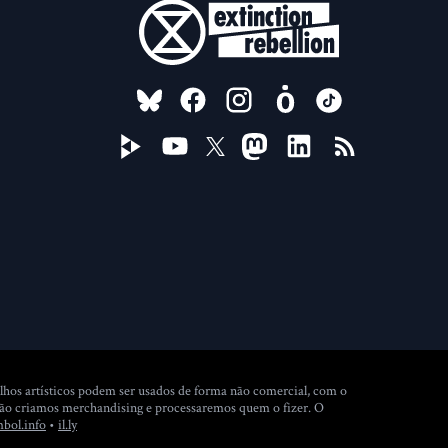
FOLLOW US ON
lhos artísticos podem ser usados de forma não comercial, com o
 Não criamos merchandising e processaremos quem o fizer. O
(new window)
mbol.info
•
il.ly