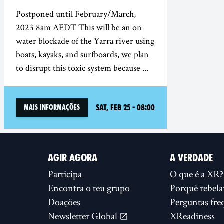
Postponed until February/March,
2023 8am AEDT This will be an on
water blockade of the Yarra river using
boats, kayaks, and surfboards, we plan
to disrupt this toxic system because ...
Sat, Feb 25 - 08:00
mais informações
AGIR AGORA
A VERDADE
Participa
O que é a XR?
Encontra o teu grupo
Porquê rebela
Doações
Perguntas fre
Newsletter Global
XReadiness