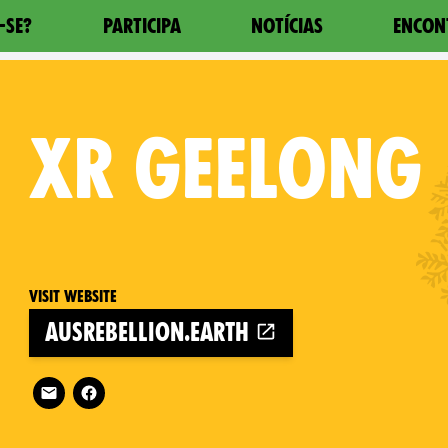
-SE?
PARTICIPA
NOTÍCIAS
ENCON
XR
GEELONG
Visit website
ausrebellion.earth
Follow XR Geelong on