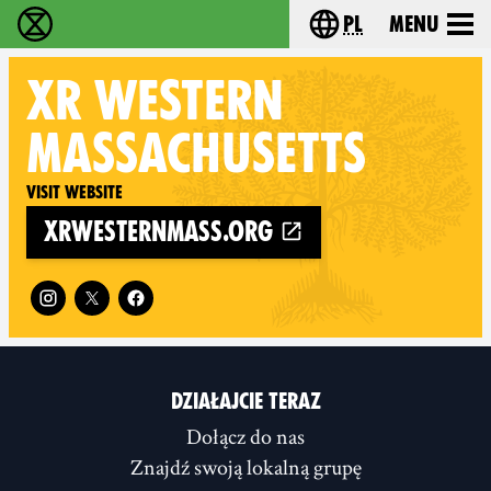
pl
Menu
Extinction Rebellion - Home
Choose your langu
XR
WESTERN
MASSACHUSETTS
Visit website
xrwesternmass.org
Follow XR Western Massachusetts on
DZIAŁAJCIE TERAZ
Dołącz do nas
Znajdź swoją lokalną grupę