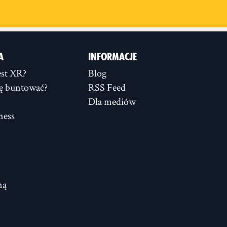
A
INFORMACJE
st XR?
Blog
ię buntować?
RSS Feed
Dla mediów
ness
ną