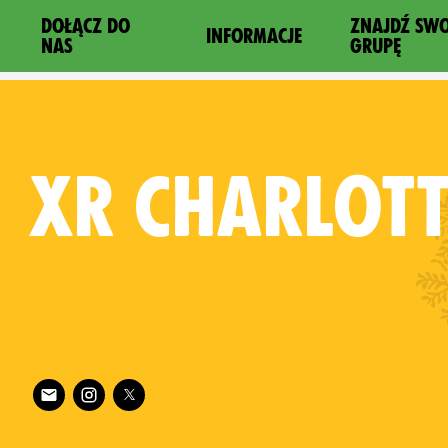
DOŁĄCZ DO
ZNAJDŹ SW
INFORMACJE
NAS
GRUPĘ
XR
CHARLOTT
Follow XR Charlotte on
es on