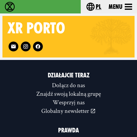
pl
Menu
Extinction Rebellion - Home
Choose your langu
XR
PORTO
Follow XR Porto on
DZIAŁAJCIE TERAZ
Dołącz do nas
Znajdź swoją lokalną grupę
Wesprzyj nas
Globalny newsletter
PRAWDA