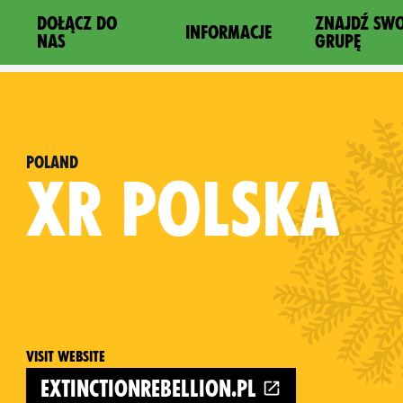
DOŁĄCZ DO
ZNAJDŹ SW
INFORMACJE
NAS
GRUPĘ
Poland
XR
POLSKA
Visit website
extinctionrebellion.pl