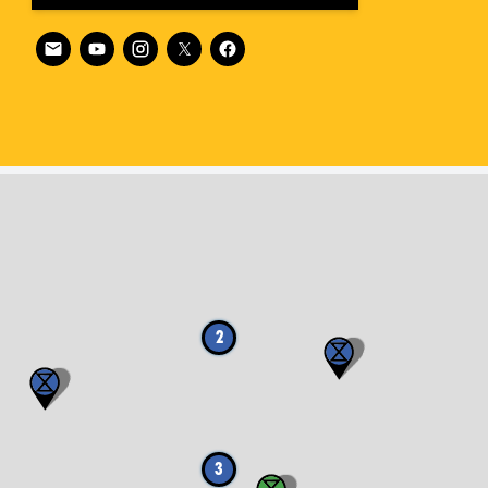
Follow XR Poland on
2
3