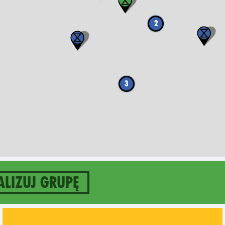
2
3
alizuj grupę