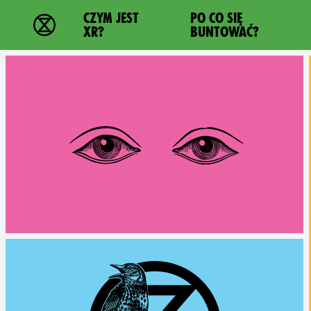
Main navigation
CZYM JEST
PO CO SIĘ
Extinction Rebellion - Home
XR?
BUNTOWAĆ?