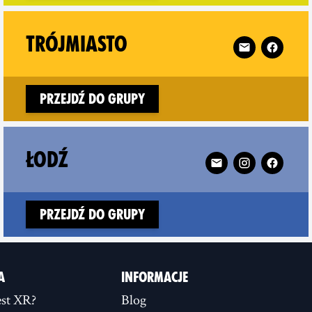
 Toruń on
Follow XR Trój
TRÓJMIASTO
Przejdź do grupy
on
Follow XR Łodź on
ŁODŹ
Przejdź do grupy
A
INFORMACJE
st XR?
Blog