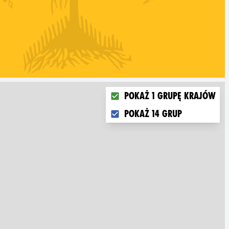
Choose what you want to dis
Pokaż 1 grupę krajów
Pokaż 14 grup