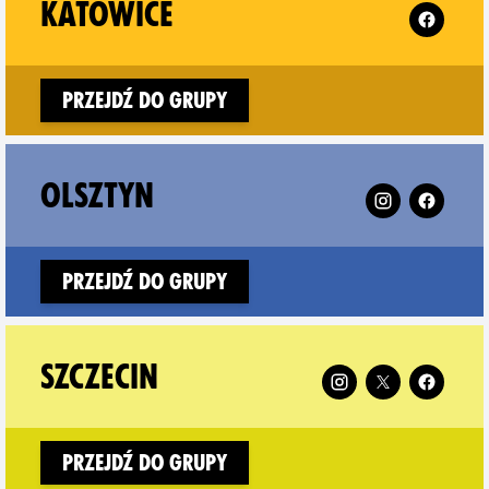
oszcz on
Follow XR
KATOWICE
Przejdź do grupy
in on
Follow XR Olsz
OLSZTYN
Przejdź do grupy
nań on
Follow XR Szczecin o
SZCZECIN
Przejdź do grupy