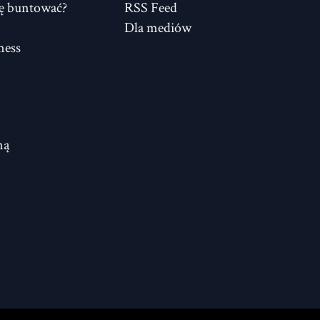
ię buntować?
RSS Feed
Dla mediów
ness
ną