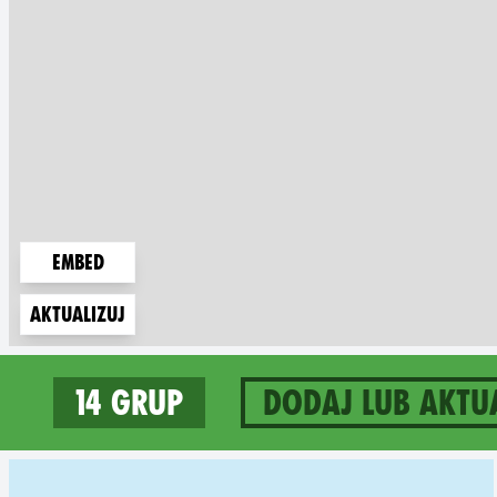
Embed
Aktualizuj
14 grup
Dodaj lub aktu
14 groups in Poland