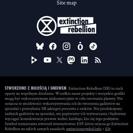
Site map
FOLLOW US ON
Extinction Rebellion (XR) to ruch
Stworzono z miłością i gniewem
oparty na wspólnym działaniu. Wszelkie nasze projekty i wszystkie grafiki
mogą być wykorzystywane niekomercyjnie w celu ratowania planety. Nie
oznacza to możliwości wykorzystywania ich do tworzenia gadżetów na
sprzedaż i przesyłania XR jakiegoś procentu z zysków. Nie produkujemy
żadnych gadżetów na sprzedaż, nie popieramy ich wytwarzania i będziemy
wyciągać konsekwencje prawne wobec każdego, kto się tego podejmie.
Symbol wymierania stworzył streetartowiec ESP, który użycza go Extinction
(new window
Rebellion na takich samych zasadach:
extinctionsymbol.info
•
il.ly