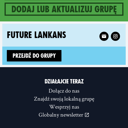
Dodaj lub aktualizuj grupę
1 groups in Sri Lanka
Follow XR Fut
FUTURE LANKANS
Przejdź do grupy
DZIAŁAJCIE TERAZ
Dołącz do nas
Znajdź swoją lokalną grupę
Wesprzyj nas
Globalny newsletter