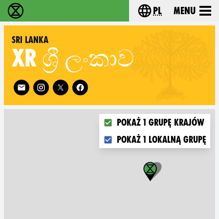
pl
Menu
Extinction Rebellion - Home
Choose your langu
Sri Lanka
XR
ශ්‍රී ලංකාව
Follow XR Sri Lanka on
Choose what you want to disp
Pokaż 1 grupę krajów
Pokaż 1 lokalną grupę