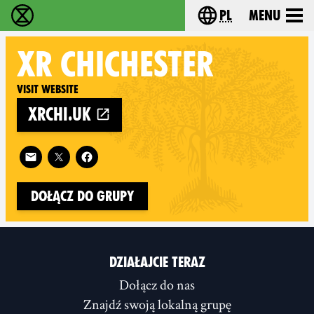
pl
Menu
Extinction Rebellion - Home
Choose your langu
XR
CHICHESTER
Visit website
xrchi.uk
Follow XR Chichester on
Dołącz do grupy
DZIAŁAJCIE TERAZ
Dołącz do nas
Znajdź swoją lokalną grupę