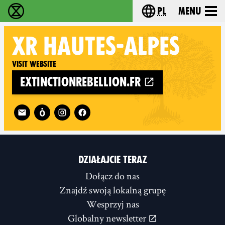
pl
Menu
Extinction Rebellion - Home
Choose your langu
XR
HAUTES-ALPES
Visit website
extinctionrebellion.fr
Follow XR Hautes-Alpes on
DZIAŁAJCIE TERAZ
Dołącz do nas
Znajdź swoją lokalną grupę
Wesprzyj nas
Globalny newsletter