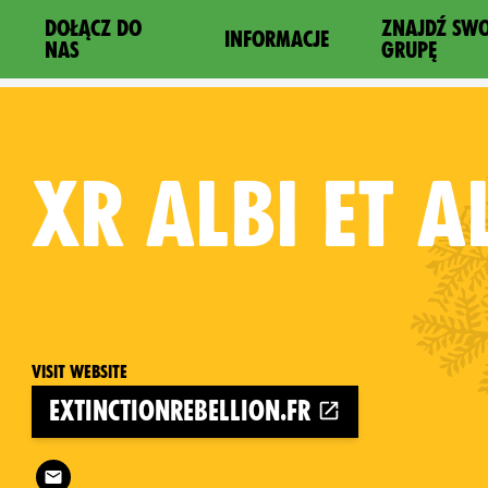
DOŁĄCZ DO
ZNAJDŹ SW
INFORMACJE
NAS
GRUPĘ
XR
ALBI ET 
Visit website
extinctionrebellion.fr
Follow XR Albi et alentours on