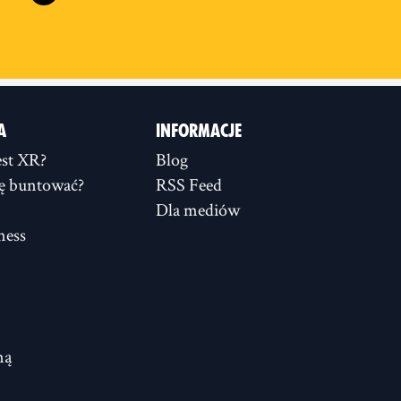
A
INFORMACJE
st XR?
Blog
ię buntować?
RSS Feed
Dla mediów
ness
ną