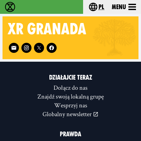
pl
Menu
Extinction Rebellion - Home
Choose your langu
XR
GRANADA
Follow XR Granada on
DZIAŁAJCIE TERAZ
Dołącz do nas
Znajdź swoją lokalną grupę
Wesprzyj nas
Globalny newsletter
PRAWDA