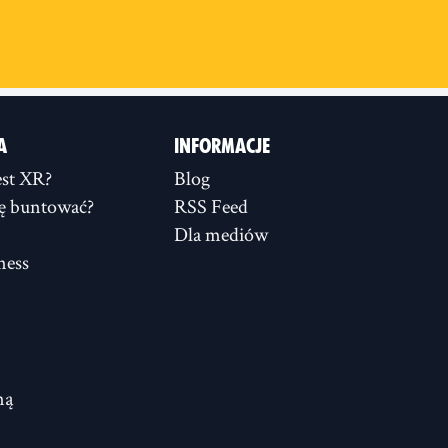
A
INFORMACJE
st XR?
Blog
ię buntować?
RSS Feed
Dla mediów
ness
ną