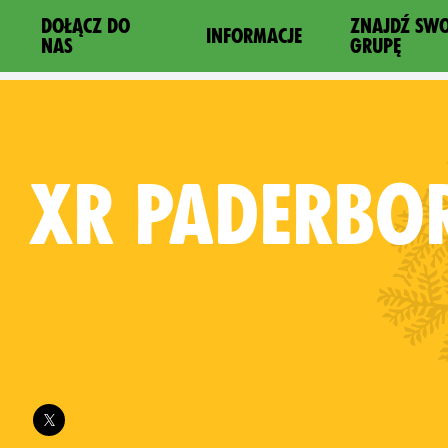
DOŁĄCZ DO
ZNAJDŹ SW
INFORMACJE
NAS
GRUPĘ
XR
PADERBO
Follow XR Paderborn on