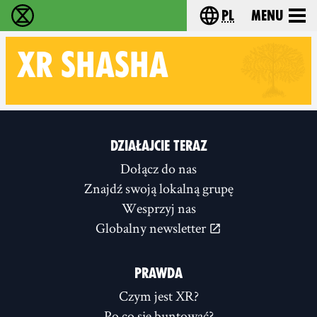
pl
Menu
Extinction Rebellion - Home
Choose your langu
XR
SHASHA
Follow XR Shasha on
DZIAŁAJCIE TERAZ
Dołącz do nas
Znajdź swoją lokalną grupę
Wesprzyj nas
Globalny newsletter
PRAWDA
Czym jest XR?
Po co się buntować?