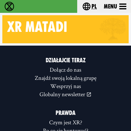
pl
Menu
Extinction Rebellion - Home
Choose your langu
XR
MATADI
Follow XR Matadi on
DZIAŁAJCIE TERAZ
Dołącz do nas
Znajdź swoją lokalną grupę
Wesprzyj nas
Globalny newsletter
PRAWDA
Czym jest XR?
Po co się buntować?