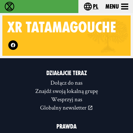
pl
Menu
Extinction Rebellion - Home
Choose your langu
XR
TATAMAGOUCHE
Follow XR Tatamagouche on
DZIAŁAJCIE TERAZ
Dołącz do nas
Znajdź swoją lokalną grupę
Wesprzyj nas
Globalny newsletter
PRAWDA