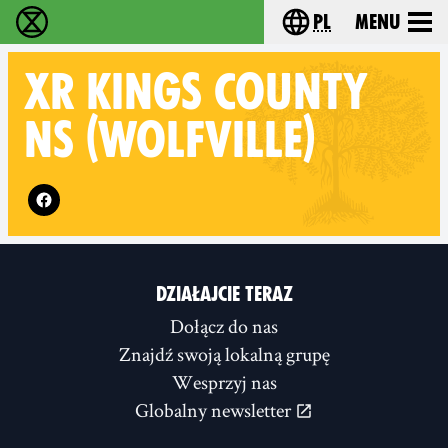
pl
Menu
Extinction Rebellion - Home
Choose your langu
XR
KINGS COUNTY
NS (WOLFVILLE)
Follow XR Kings County NS (Wolfville) on
DZIAŁAJCIE TERAZ
Dołącz do nas
Znajdź swoją lokalną grupę
Wesprzyj nas
Globalny newsletter