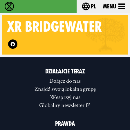
pl
Menu
Extinction Rebellion - Home
Choose your langu
XR
BRIDGEWATER
Follow XR Bridgewater on
DZIAŁAJCIE TERAZ
Dołącz do nas
Znajdź swoją lokalną grupę
Wesprzyj nas
Globalny newsletter
PRAWDA