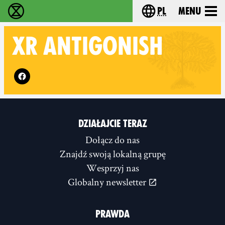
pl
Menu
Extinction Rebellion - Home
Choose your langu
XR
ANTIGONISH
Follow XR Antigonish on
DZIAŁAJCIE TERAZ
Dołącz do nas
Znajdź swoją lokalną grupę
Wesprzyj nas
Globalny newsletter
PRAWDA