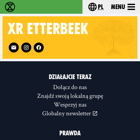
pl
Menu
Extinction Rebellion - Home
Choose your langu
XR
ETTERBEEK
Follow XR Etterbeek on
DZIAŁAJCIE TERAZ
Dołącz do nas
Znajdź swoją lokalną grupę
Wesprzyj nas
Globalny newsletter
PRAWDA