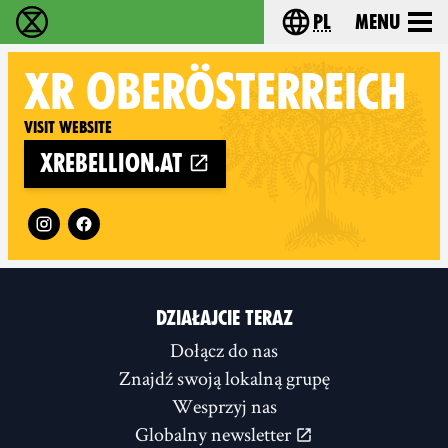
pl
Menu
Extinction Rebellion - Home
Choose your langu
XR
OBERÖSTERREICH
Visit website
xrebellion.at
Follow XR Oberösterreich on
DZIAŁAJCIE TERAZ
Dołącz do nas
Znajdź swoją lokalną grupę
Wesprzyj nas
Globalny newsletter