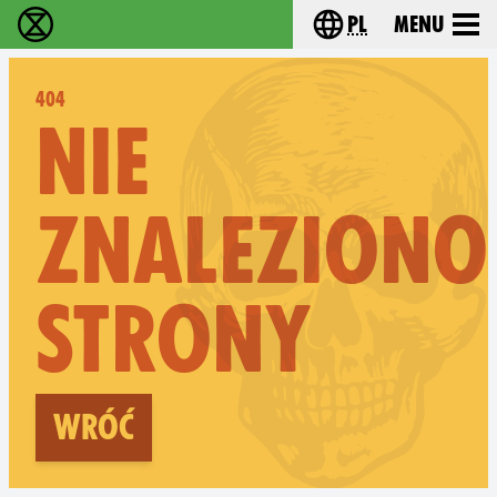
pl
Menu
Extinction Rebellion - Home
Choose your langu
404
NIE
ZNALEZIONO
STRONY
Wróć