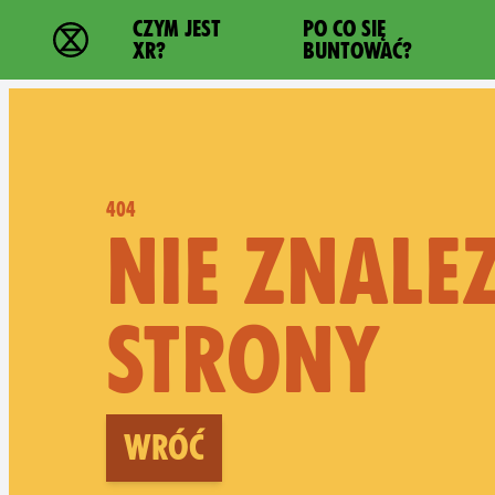
Main navigation
CZYM JEST
PO CO SIĘ
Extinction Rebellion - Home
XR?
BUNTOWAĆ?
404
NIE ZNALE
STRONY
Wróć