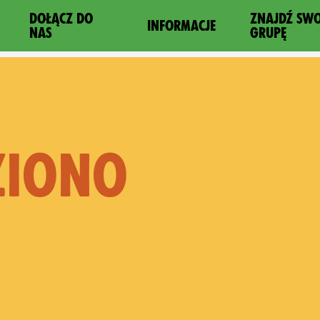
DOŁĄCZ DO
ZNAJDŹ SW
INFORMACJE
NAS
GRUPĘ
ZIONO