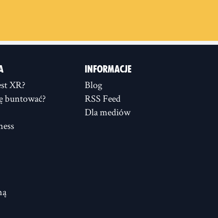
A
INFORMACJE
st XR?
Blog
ię buntować?
RSS Feed
Dla mediów
ness
ną