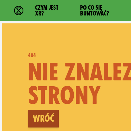
Main navigation
CZYM JEST
PO CO SIĘ
Extinction Rebellion - Home
XR?
BUNTOWAĆ?
404
NIE ZNALE
STRONY
Wróć