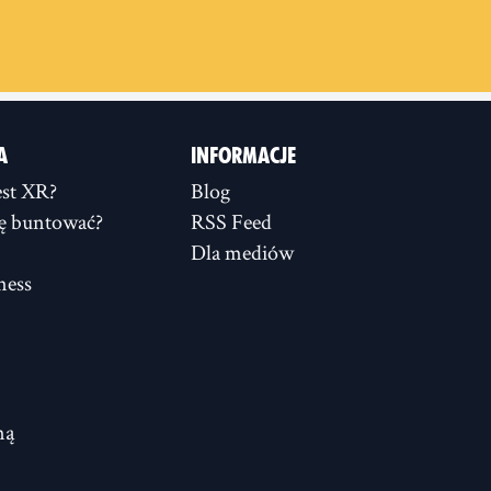
A
INFORMACJE
st XR?
Blog
ię buntować?
RSS Feed
Dla mediów
ness
ną