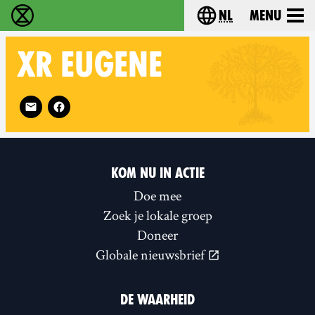
nl
Menu
Extinction Rebellion - Home
Choose your langu
XR
EUGENE
Follow XR Eugene on
KOM NU IN ACTIE
Doe mee
Zoek je lokale groep
Doneer
Globale nieuwsbrief
DE WAARHEID