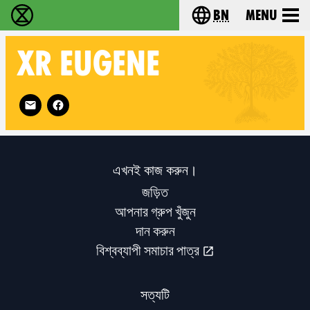
bn
Menu
বিলুপ্তি বিদ্রোহ - Home
Choose your langu
XR
EUGENE
Follow XR Eugene on
এখনই কাজ করুন।
জড়িত
আপনার গ্রুপ খুঁজুন
দান করুন
বিশ্বব্যাপী সমাচার পাত্র
সত্যটি