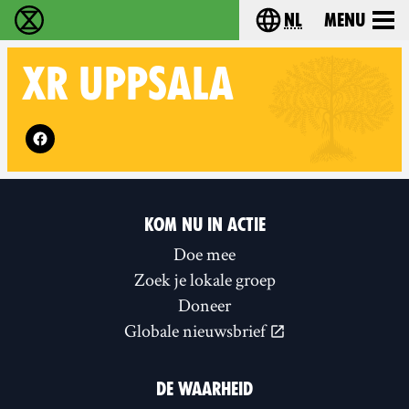
nl
Menu
Extinction Rebellion - Home
Choose your langu
XR
UPPSALA
Follow XR Uppsala on
KOM NU IN ACTIE
Doe mee
Zoek je lokale groep
Doneer
Globale nieuwsbrief
DE WAARHEID