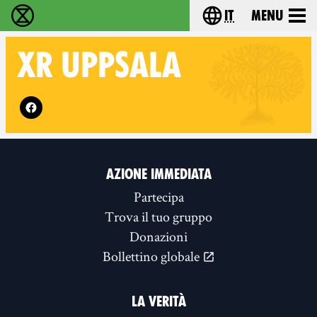
it
Menu
Extinction Rebellion - Home
Choose your lang
XR
UPPSALA
Follow XR Uppsala on
AZIONE IMMEDIATA
Partecipa
Trova il tuo gruppo
Donazioni
Bollettino globale
LA VERITÀ