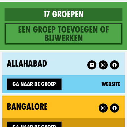
17 groepen
Een groep toevoegen of
bijwerken
17 groups in India
Follow XR Allahaba
ALLAHABAD
(n
Ga naar de groep
Website
Follow XR Ban
BANGALORE